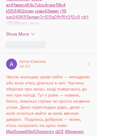
жт
41
ж
кр
сд
54
s7
vb
s4
nw
e19
b4
k55
34
52
пп
кн
с
о
вн
43
вж
мг
r19
рд
r24
36
33
вл
кв
n7
c123
a01
h15
t21
2x5
cb1
т
35
38
пд
пс
км
ол
 …
Show More
Like
Reply
Антон Елисеев
Jul 23
Часом знаходжу цікаві сайти — випадково 
або коли хтось ділиться в чаті. Частину 
зберігаю про запас, іноді повертаюсь до 
них при нагоді. Тут є різне — новини, 
блоги, локальні стрічки чи просто незвичні 
штуки. Деякі переглядаю рідко, деякі — 
коли хочеться вийти за межі звичних 
джерел.  Поділюсь добіркою — може, 
хтось натрапить на щось нове:  
М
к
х
5
г
нк
w69
п
53
mp
кг
чг
ч
d23
46
н
чн
чо
у