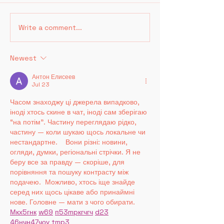
Write a comment...
Newest
BB Broadway Theatre School will
continue operating at Arches
Антон Елисеев
Jul 23
Lane Theatre!
Часом знаходжу ці джерела випадково, 
іноді хтось скине в чат, іноді сам зберігаю 
“на потім”. Частину переглядаю рідко, 
частину — коли шукаю щось локальне чи 
нестандартне.    Вони різні: новини, 
огляди, думки, регіональні стрічки. Я не 
беру все за правду — скоріше, для 
порівняння та пошуку контрасту між 
подачею.  Можливо, хтось іще знайде 
серед них щось цікаве або принаймні 
нове. Головне — мати з чого обирати.  
М
к
х
5
г
нк
w69
п
53
mp
кг
чг
ч
d23
46
н
чн
47
чо
у
tmp3