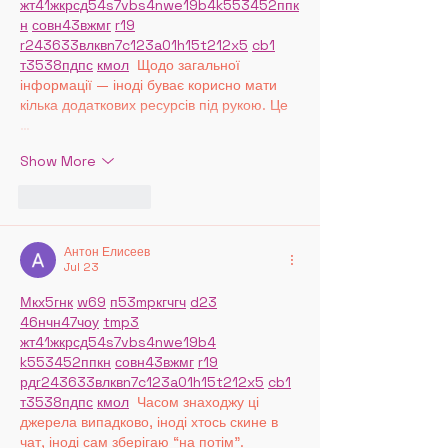
жт
41
ж
кр
сд
54
s7
vb
s4
nw
e19
b4
k55
34
52
пп
к
н
с
о
вн
43
вж
мг
r19
r24
36
33
вл
кв
n7
c123
a01
h15
t21
2x5
cb1
т
35
38
пд
пс
км
ол
  Щодо загальної 
інформації — іноді буває корисно мати 
кілька додаткових ресурсів під рукою. Це 
…
Show More
Like
Reply
Антон Елисеев
Jul 23
М
к
х
5
г
нк
w69
п
53
mp
кг
чг
ч
d23
46
н
чн
47
чо
у
tmp3
жт
41
ж
кр
сд
54
s7
vb
s4
nw
e19
b4
k55
34
52
пп
кн
с
о
вн
43
вж
мг
r19
рд
r24
36
33
вл
кв
n7
c123
a01
h15
t21
2x5
cb1
т
35
38
пд
пс
км
ол
  Часом знаходжу ці 
джерела випадково, іноді хтось скине в 
чат, іноді сам зберігаю “на потім”. 