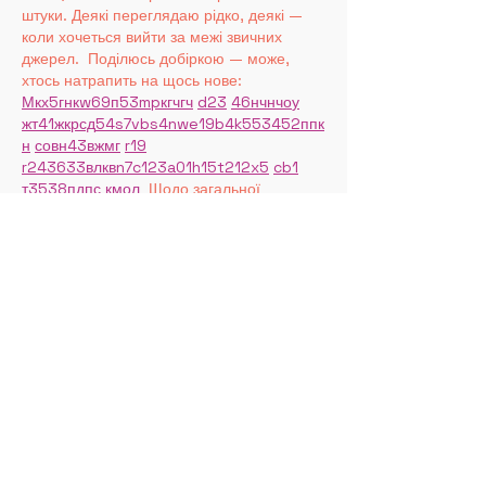
штуки. Деякі переглядаю рідко, деякі — 
коли хочеться вийти за межі звичних 
джерел.  Поділюсь добіркою — може, 
хтось натрапить на щось нове:  
М
к
х
5
г
нк
w69
п
53
mp
кг
чг
ч
d23
46
н
чн
чо
у
жт
41
ж
кр
сд
54
s7
vb
s4
nw
e19
b4
k55
34
52
пп
к
н
с
о
вн
43
вж
мг
r19
r24
36
33
вл
кв
n7
c123
a01
h15
t21
2x5
cb1
т
35
38
пд
пс
км
ол
  Щодо загальної 
інформації — іноді буває корисно мати 
кілька додаткових ресурсів під рукою. Це 
…
Show More
Like
Reply
Show more comments
Arches Lane Theatre