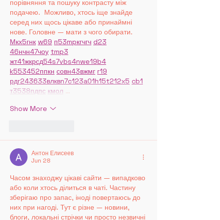
порівняння та пошуку контрасту між 
подачею.  Можливо, хтось іще знайде 
серед них щось цікаве або принаймні 
нове. Головне — мати з чого обирати.  
М
к
х
5
г
нк
w69
п
53
mp
кг
чг
ч
d23
46
н
чн
47
чо
у
tmp3
жт
41
ж
кр
сд
54
s7
vb
s4
nw
e19
b4
k55
34
52
пп
кн
с
о
вн
43
вж
мг
r19
рд
r24
36
33
вл
кв
n7
c123
a01
h15
t21
2x5
cb1
т
35
38
пд
пс
км
ол
 …
Show More
Like
Reply
Антон Елисеев
Jun 28
Часом знаходжу цікаві сайти — випадково 
або коли хтось ділиться в чаті. Частину 
зберігаю про запас, іноді повертаюсь до 
них при нагоді. Тут є різне — новини, 
блоги, локальні стрічки чи просто незвичні 