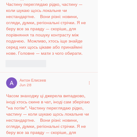
Частину переглядаю рідко, частину — 
коли шукаю щось локальне чи 
нестандартне.    Вони різні: новини, 
огляди, думки, регіональні стрічки. Я не 
беру все за правду — скоріше, для 
порівняння та пошуку контрасту між 
подачею.  Можливо, хтось іще знайде 
серед них щось цікаве або принаймні 
нове. Головне — мати з чого обирати. 
Like
Reply
Антон Елисеев
Jun 28
Часом знаходжу ці джерела випадково, 
іноді хтось скине в чат, іноді сам зберігаю 
“на потім”. Частину переглядаю рідко, 
частину — коли шукаю щось локальне чи 
нестандартне.    Вони різні: новини, 
огляди, думки, регіональні стрічки. Я не 
беру все за правду — скоріше, для 